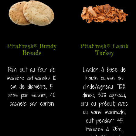
PitaFresh® Bundy
PitaFresh® Lamb
Breads
Turkey
Pain cuit au four de
Lardon à base de
manière artisanale:
10
haute cuisse de
cm de diamètre, 5
dinde/agneau: 70%
pitas par sachet, 40
dinde, 30% agneau;
sachets par carton
cru ou précuit, avec
ou sans marinade;
cuit pendant 45
minutes à 125°c;