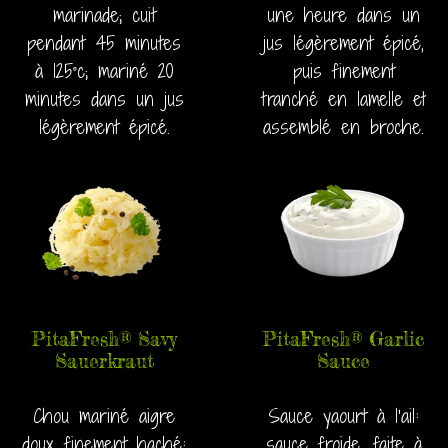
marinade; cuit
une heure dans un
pendant 45 minutes
jus légèrement épicé,
à 125°c; mariné 20
puis finement
minutes dans un jus
tranché en lamelle et
légèrement épicé.
assemblé en broche.
PitaFresh® Savy
PitaFresh® Garlic
Sauerkraut
Sauce
Chou mariné aigre
Sauce yaourt à l’ail:
doux finement haché:
sauce froide, faite à