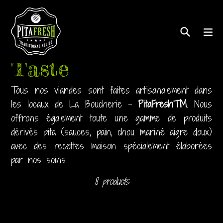
Skip
to
Search
ex
content
Taste
Tous nos viandes sont faites artisanalement dans
les locaux de La Boucherie -
PitaFresh™
. Nous
offrons également toute une gamme de produits
dérivés pita (sauces, pain, chou mariné aigre doux)
avec des recettes maison spécialement élaborées
par nos soins.
Filter
Sort
8 products