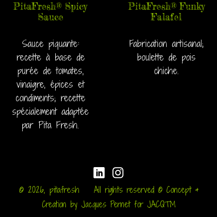
PitaFresh® Spicy
PitaFresh® Funky
Sauce
Falafel
Sauce piquante:
Fabrication artisanal;
recette à base de
boulette de pois
purée de tomates,
chiche.
vinaigre, épices et
condiments; recette
spécialement adaptée
par Pita Fresh.
Pinterest
Instagram
© 2026,
pitafresh
All rights reserved © Concept &
Creation by Jacques Pernet for JACQ™