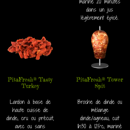
mariné 20 minutes
dans un jus
légèrement épicé.
PitaFresh® Tasty
PitaFresh® Tower
Turkey
Spit
Lardon à base de
Broche de dinde ou
haute cuisse de
mélange
dinde; cru ou précuit,
dinde/agneau; cuit
avec ou sans
1h30 à 125°c; mariné